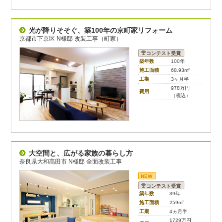
光が降りそそぐ、築100年の京町家リフォーム
京都市下京区 N様邸 改装工事（町家）
コンテスト受賞
築年数
100年
施工面積
68.93m
2
工期
3ヶ月半
978万円
費用
（税込）
大空間と、広がる家族の暮らし方
奈良県大和高田市 N様邸 全面改装工事
NEW
コンテスト受賞
築年数
39年
施工面積
259m
2
工期
4ヵ月半
1729万円