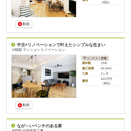
（税込）
動画
中古×リノベーションで叶えたシンプルな住まい
U様邸 マンションリノベーション
コンテスト受賞
築年数
25年
施工面積
64.04m
2
工期
2ヶ月
910万円
費用
（税込）
動画
なが～いベンチのある家
K様邸 全面改装工事