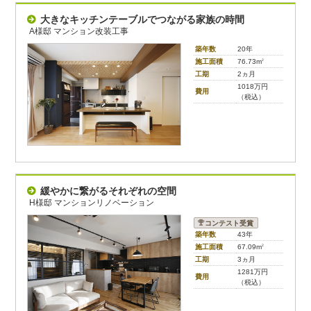
大きなキッチンテーブルでつながる家族の時間
A様邸 マンション改装工事
築年数
20年
施工面積
76.73m
2
工期
2ヵ月
1018万円
費用
（税込）
緩やかに繋がるそれぞれの空間
H様邸 マンションリノベーション
コンテスト受賞
築年数
43年
施工面積
67.09m
2
工期
3ヵ月
1281万円
費用
（税込）