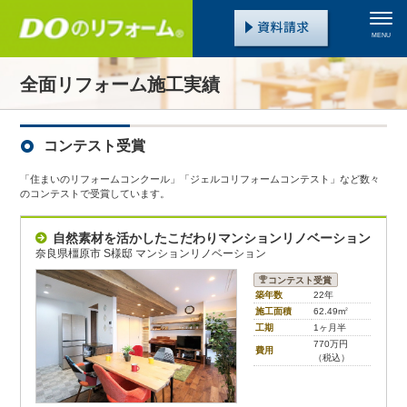
MENU
全面リフォーム施工実績
コンテスト受賞
「住まいのリフォームコンクール」「ジェルコリフォームコンテスト」など数々
のコンテストで受賞しています。
自然素材を活かしたこだわりマンションリノベーション
奈良県橿原市 S様邸 マンションリノベーション
コンテスト受賞
築年数
22年
施工面積
62.49m
2
工期
1ヶ月半
770万円
費用
（税込）