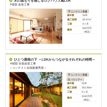
木の温もりを感じるログハウス風LDK
F様邸 改装工事
コンテスト受賞
築年数
34年
施工面積
95.97m
2
工期
3ヶ月
940万円
費用
（税込）
ひとつ屋根の下 ～LDKからつながるそれぞれの時間～
H様邸 全面改装工事
＜コンテスト全国最優秀賞＞
コンテスト受賞
バスツアー
築年数
52年
施工面積
262.89m
2
工期
5ヶ月
3240万円
費用
（税込）