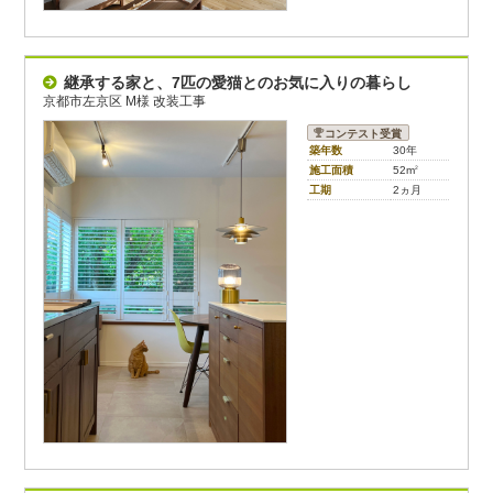
継承する家と、7匹の愛猫とのお気に入りの暮らし
京都市左京区 M様 改装工事
コンテスト受賞
築年数
30年
施工面積
52m
2
工期
2ヵ月