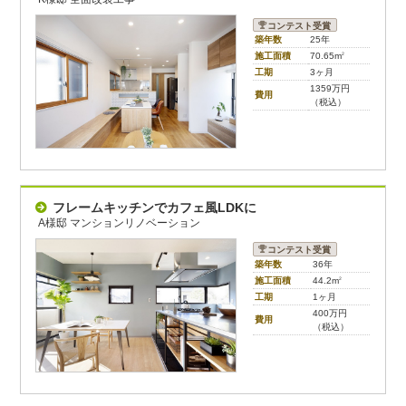
コンテスト受賞
築年数
25年
施工面積
70.65m
2
工期
3ヶ月
1359万円
費用
（税込）
フレームキッチンでカフェ風LDKに
A様邸 マンションリノベーション
コンテスト受賞
築年数
36年
施工面積
44.2m
2
工期
1ヶ月
400万円
費用
（税込）