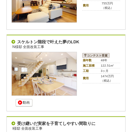
755万円
費用
（税込）
スケルトン階段で叶えた夢のLDK
N様邸 全面改装工事
コンテスト受賞
築年数
48年
施工面積
122.51m
2
工期
3ヶ月
1474万円
費用
（税込）
動画
受け継いだ実家を子育てしやすい間取りに
I様邸 全面改装工事