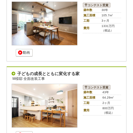
コンテスト受賞
築年数
30年
施工面積
105.7m
2
工期
3ヶ月
1331万円
費用
（税込）
動画
子どもの成長とともに変化する家
M様邸 全面改装工事
コンテスト受賞
築年数
43年
施工面積
64.29m
2
工期
2ヶ月
800万円
費用
（税込）