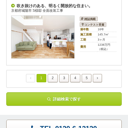
吹き抜けのある、明るく開放的な住まい。
京都府城陽市 S様邸 全面改装工事
雑誌掲載
コンテスト受賞
築年数
16年
施工面積
145.7m
2
工期
3ヶ月
1238万円
費用
（税込）
1
2
3
4
5
詳細検索で探す