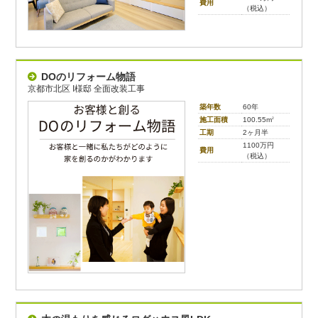
費用
（税込）
DOのリフォーム物語
京都市北区 I様邸 全面改装工事
築年数
60年
施工面積
100.55m
2
工期
2ヶ月半
1100万円
費用
（税込）