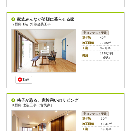
家族みんなが笑顔に暮らせる家
Y様邸 1階･外部改装工事
コンテスト受賞
築年数
40年
施工面積
70.85m
2
工期
3ヶ月半
1338万円
費用
（税込）
動画
格子が彩る、家族憩いのリビング
K様邸 改装工事（古民家）
コンテスト受賞
築年数
50年
施工面積
63.31m
2
工期
3ヶ月半