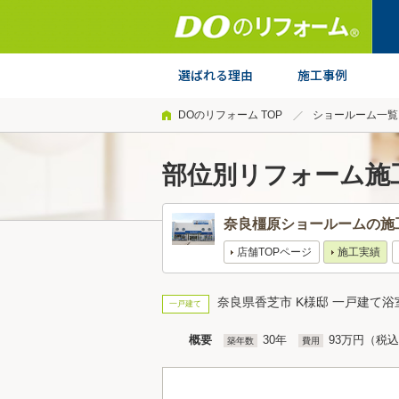
DOのリフォーム TOP
ショールーム一覧
部位別リフォーム施
奈良橿原ショールームの施
店舗TOPページ
施工実績
奈良県香芝市 K様邸 一戸建て
一戸建て
概要
30年
93万円（税
築年数
費用