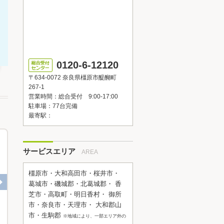
0120-6-12120
〒634-0072 奈良県橿原市醍醐町
267-1
営業時間：総合受付 9:00-17:00
駐車場：77台完備
最寄駅：
サービスエリア
AREA
橿原市・大和高田市・桜井市・
葛城市・磯城郡・北葛城郡・ 香
芝市・高取町・明日香村・ 御所
市・奈良市・天理市・ 大和郡山
奈良県橿原市 Y様邸 一戸建て浴室
K様邸 一戸建て浴室リフォーム
市・生駒郡
※地域により、一部エリア外の
ーム