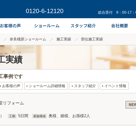
0120-6-12120
総合受付 9：00-17
奈良橿原ショールーム
施工実績
部位施工実績
工実績
工事例です
お客様の声
ショールーム詳細情報
スタッフ紹介
イベント情報
浴室リフォーム
NE
込）
5日間
奥様、娘様、お孫様2人
工期
家族構成