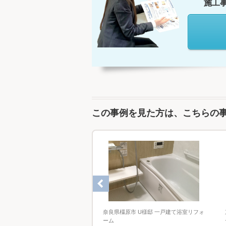
施工
この事例を見た方は、こちらの
 一戸建て浴室リフォーム
奈良県橿原市 U様邸 一戸建て浴室リフォ
ーム