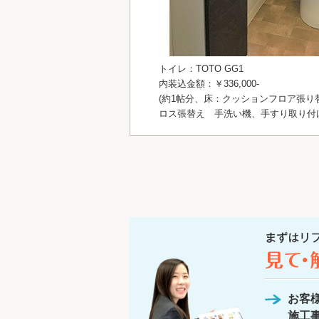
トイレ：TOTO GG1
内装込金額：￥336,000-
(約1帖分、床：クッションフロア張り
ロス張替え 手洗い機、手すり取り付
お客
施工