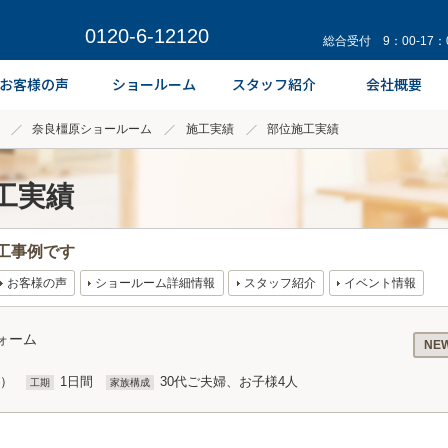
0120-6-12120
総合受付 9：00-17
奈良橿原ショールーム
施工実績
部位施工実績
工実績
工事例です
お客様の声
ショールーム詳細情報
スタッフ紹介
イベント情報
ォーム
NE
込）
1日間
30代ご夫婦、お子様4人
工期
家族構成