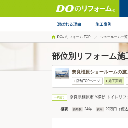
DOのリフォーム TOP
ショールーム一覧
部位別リフォーム施
奈良橿原ショールームの施
店舗TOPページ
施工実績
奈良県橿原市 Y様邸 トイレリフ
一戸建て
概要
24年
29万円（税
築年数
費用