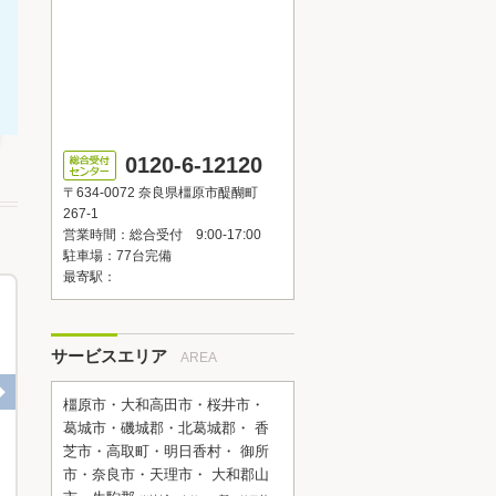
0120-6-12120
〒634-0072 奈良県橿原市醍醐町
267-1
営業時間：総合受付 9:00-17:00
駐車場：77台完備
最寄駅：
サービスエリア
AREA
橿原市・大和高田市・桜井市・
葛城市・磯城郡・北葛城郡・ 香
芝市・高取町・明日香村・ 御所
T様邸 トイレリフォーム工事
京都市右京区 S様邸 マンション全
市・奈良市・天理市・ 大和郡山
工事