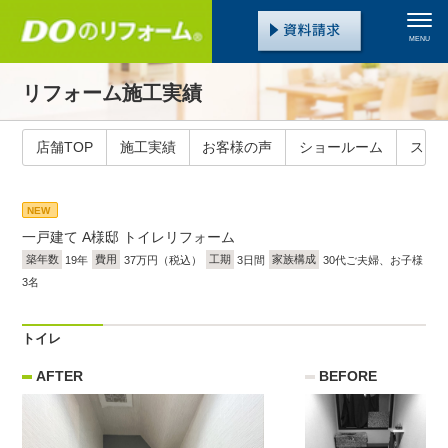
MENU
リフォーム施工実績
店舗TOP
施工実績
お客様の声
ショールーム
スタ
NEW
一戸建て
A様邸 トイレリフォーム
築年数
19年
費用
37万円（税込）
工期
3日間
家族構成
30代ご夫婦、お子様
3名
トイレ
AFTER
BEFORE