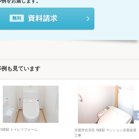
事例をお届します。
事例も見ています
S様邸 トイレリフォーム
京都市右京区 S様邸 マンション全面改装
工事