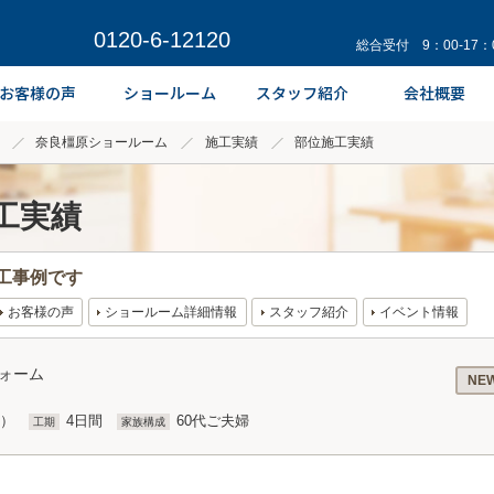
0120-6-12120
総合受付 9：00-17
奈良橿原ショールーム
施工実績
部位施工実績
工実績
工事例です
お客様の声
ショールーム詳細情報
スタッフ紹介
イベント情報
フォーム
NE
込）
4日間
60代ご夫婦
工期
家族構成