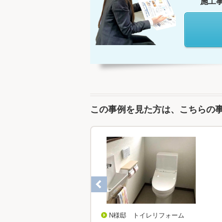
施工
この事例を見た方は、こちらの
城陽市 N様邸 トイレリフォーム
N様邸 トイレリフォーム