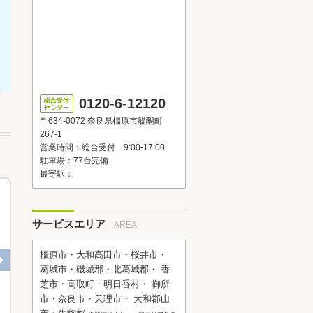
0120-6-12120
〒634-0072 奈良県橿原市醍醐町
267-1
営業時間：総合受付 9:00-17:00
駐車場：77台完備
最寄駅：
サービスエリア
AREA
橿原市・大和高田市・桜井市・
葛城市・磯城郡・北葛城郡・ 香
芝市・高取町・明日香村・ 御所
T様邸 トイレリフォーム
H様邸 トイレリフォーム
市・奈良市・天理市・ 大和郡山