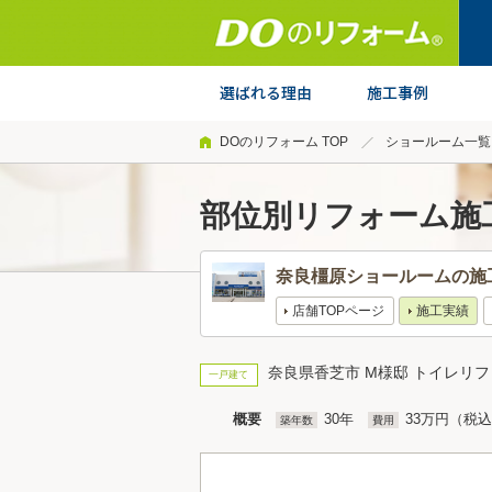
DOのリフォーム TOP
ショールーム一覧
部位別リフォーム施
奈良橿原ショールームの施
店舗TOPページ
施工実績
奈良県香芝市 M様邸 トイレリ
一戸建て
概要
30年
33万円（税
築年数
費用