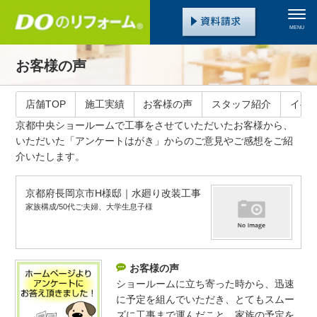
MENU
お客様の声
店舗TOP
施工実績
お客様の声
スタッフ紹介
イベ
京都中央ショールームで工事をさせていただいたお客様から、
いただいた「アンケートはがき」からのご意見やご感想をご紹
介いたします。
京都府長岡京市H様邸｜水廻り改装工事
家族構成/50代ご夫婦、大学生息子様
お客様の声
ショールームに立ち寄った時から、迅速
に予定を組んでいただき、とてもスムー
ズに工事まで運んだこと、家族の予定を