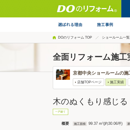
DOのリフォーム TOP
ショールーム一覧
全面リフォーム施工
京都中央ショールームの施
店舗TOPページ
施工実績
木のぬくもり感じる
一戸建て
概要
99.37 m
(約30.06坪)
2
施工面積