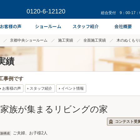
0120-6-12120
総合受付 9：00-17
京都中央ショールーム
施工実績
全面施工実績
木のぬくもり
実績
工事例です
お客様の声
スタッフ紹介
イベント情報
 家族が集まるリビングの家
コンテスト受
ご夫婦、お子様2人
家族構成