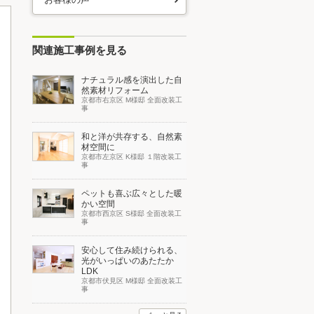
関連施工事例を見る
ナチュラル感を演出した自
然素材リフォーム
京都市右京区 M様邸 全面改装工
事
和と洋が共存する、自然素
材空間に
京都市左京区 K様邸 １階改装工
事
ペットも喜ぶ広々とした暖
かい空間
京都市西京区 S様邸 全面改装工
事
安心して住み続けられる、
光がいっぱいのあたたか
LDK
京都市伏見区 M様邸 全面改装工
事