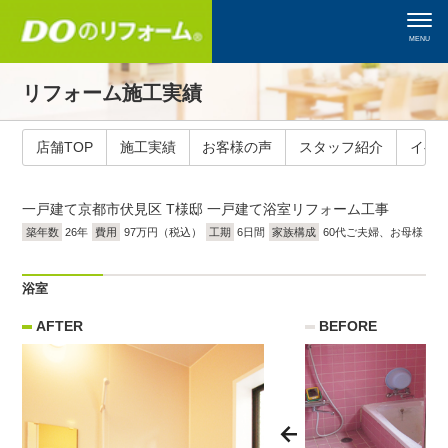
MENU
リフォーム施工実績
店舗TOP
施工実績
お客様の声
スタッフ紹介
イベ
一戸建て
京都市伏見区 T様邸 一戸建て浴室リフォーム工事
築年数
26年
費用
97万円（税込）
工期
6日間
家族構成
60代ご夫婦、お母様
浴室
AFTER
BEFORE