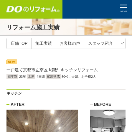
MENU
リフォーム施工実績
店舗TOP
施工実績
お客様の声
スタッフ紹介
イベ
NEW
一戸建て
京都市左京区 I様邸 キッチンリフォーム
築年数
23年
工期
4日間
家族構成
50代ご夫婦、お子様2人
キッチン
AFTER
BEFORE