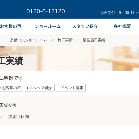
0120-6-12120
総合受付 9：00-17
京都中央ショールーム
施工実績
部位施工実績
工実績
工事例です
お客様の声
スタッフ紹介
イベント情報
ン天板交換
込）
1日間
工期