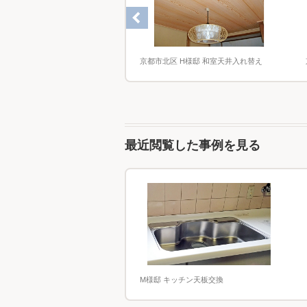
京都市北区 H様邸 和室天井入れ替え
 ＬＤＫ廻りリフォーム
最近閲覧した事例を見る
M様邸 キッチン天板交換