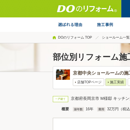
DOのリフォーム TOP
ショールーム一覧
部位別リフォーム施
京都中央ショールームの施
店舗TOPページ
施工実績
京都府長岡京市 M様邸 キッチ
一戸建て
概要
16年
32万円（税
築年数
費用