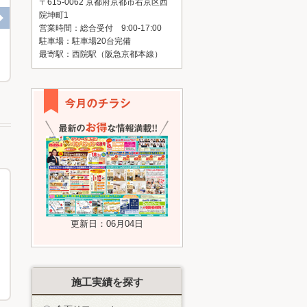
〒615-0062 京都府京都市右京区西
院坤町1
営業時間：総合受付 9:00-17:00
駐車場：駐車場20台完備
最寄駅：西院駅（阪急京都本線）
I様邸 廊下手すり取付
京都市右京区 M様邸 エコキュート
更新日：06月04日
施工実績を探す