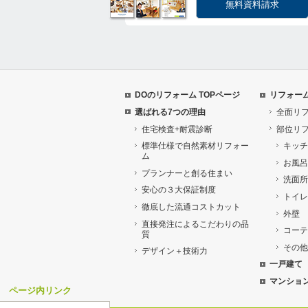
無料資料請求
DOのリフォーム TOPページ
リフォー
選ばれる7つの理由
全面リ
住宅検査+耐震診断
部位リ
標準仕様で自然素材リフォー
キッチ
ム
お風呂
プランナーと創る住まい
洗面所
安心の３大保証制度
トイレ
徹底した流通コストカット
外壁
直接発注によるこだわりの品
コーテ
質
その他
デザイン＋技術力
一戸建て
マンショ
ページ内リンク