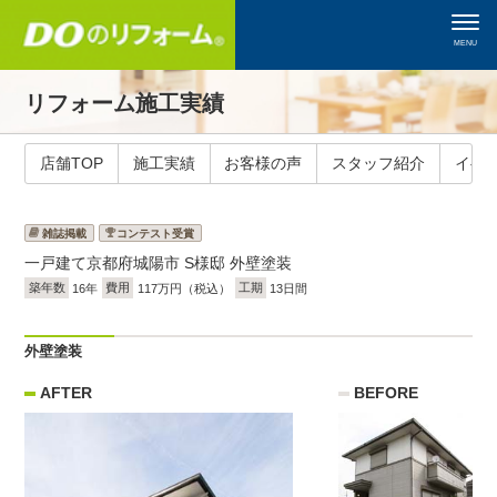
MENU
リフォーム施工実績
店舗TOP
施工実績
お客様の声
スタッフ紹介
イベ
雑誌掲載
コンテスト受賞
一戸建て
京都府城陽市 S様邸 外壁塗装
築年数
16年
費用
117万円（税込）
工期
13日間
外壁塗装
AFTER
BEFORE