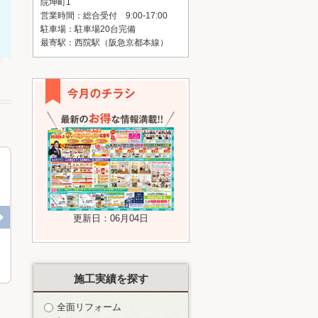
院坤町1
営業時間：総合受付 9:00-17:00
駐車場：駐車場20台完備
最寄駅：西院駅（阪急京都本線）
更新日：06月04日
Y様邸 外壁塗装
Y様邸 外壁サイディング
施工実績を探す
全面リフォーム