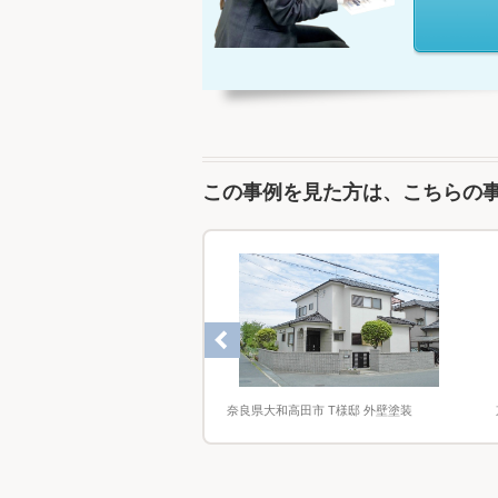
この事例を見た方は、こちらの
 外壁塗装
奈良県大和高田市 T様邸 外壁塗装