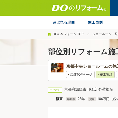
DOのリフォーム TOP
ショールーム一覧
部位別リフォーム施
京都中央ショールームの施
店舗TOPページ
施工実績
京都府城陽市 H様邸 外壁塗装
一戸建て
概要
25年
104万円（税
築年数
費用