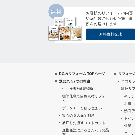
お客様のリフォームの内容
や築年数に合わせた施工事
例をお届けします。
無料資料請求
DOのリフォーム TOPページ
リフォー
選ばれる7つの理由
全面リ
住宅検査+耐震診断
部位リ
標準仕様で自然素材リフォー
キッチ
ム
お風呂
プランナーと創る住まい
洗面所
安心の３大保証制度
トイレ
徹底した流通コストカット
外壁
直接発注によるこだわりの品
コーテ
質