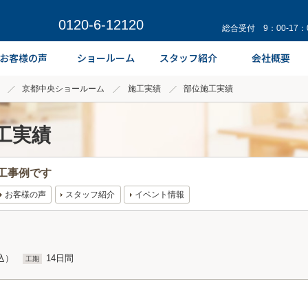
0120-6-12120
総合受付 9：00-17
京都中央ショールーム
施工実績
部位施工実績
工実績
工事例です
お客様の声
スタッフ紹介
イベント情報
込）
14日間
工期