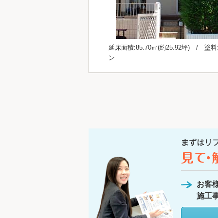
延床面積:85.70㎡(約25.92坪) / 
ン
お客
施工