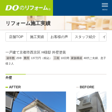
MENU
リフォーム施工実績
店舗TOP
施工実績
お客様の声
スタッフ紹介
イベ
一戸建て
京都市西京区 H様邸 外壁塗装
築年数
25年
費用
137万円（税込）
工期
10日間
家族構成
40代ご夫婦、息子
様２人
外壁
AFTER
BEFORE