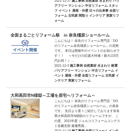
2021-12-27
施工事例
自然素材
水まわり
バリ
アフリー
マンション
中古リフォーム
スタッ
フ
イベント
屋根・外壁
日々の出来事
全面リ
フォーム
古民家
間取り
インテリア
実家リフ
ォーム
全面まるごとリフォーム祭 in 奈良橿原ショールーム
こんにちは！ 奈良のリフォーム専門店「DO
のリフォーム奈良橿原ショールーム」の見附
です。 本日は開催中のイベントのお知らせで
す！！ ＜今だけの応援大特価！最大119万
円お得！＞ ...
2021-12-3
施工事例
自然素材
水まわり
耐震
バリアフリー
マンション
中古リフォーム
イ
ベント
屋根・外壁
全面リフォーム
古民家
イ
ンテリア
実家リフォーム
大和高田市N様邸～工場を居宅へリフォーム～
こんにちは！ 奈良のリフォーム専門店「DO
のリフォーム奈良橿原ショールーム」の喜多
です。 先日より度々ご紹介しております奈良
県大和高田市N様邸のリフォームですが、 こ
の度、2021年度 ジェルコリフォームコンテス
ト近畿支部 最優秀賞...
2021-11-18
施工事例
全面リフォーム
インテ