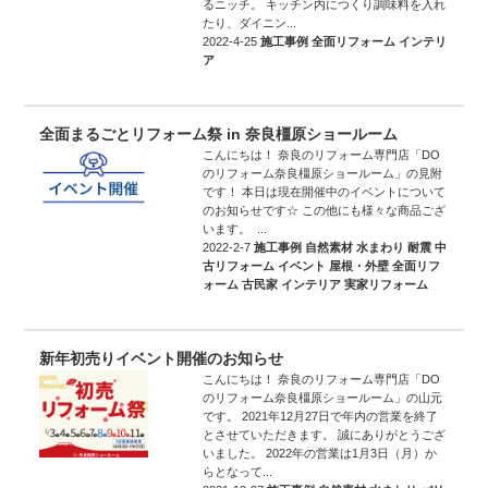
るニッチ。 キッチン内につくり調味料を入れ
たり、ダイニン...
2022-4-25
施工事例
全面リフォーム
インテリ
ア
全面まるごとリフォーム祭 in 奈良橿原ショールーム
こんにちは！ 奈良のリフォーム専門店「DO
のリフォーム奈良橿原ショールーム」の見附
です！ 本日は現在開催中のイベントについて
のお知らせです☆ この他にも様々な商品ござ
います。 ...
2022-2-7
施工事例
自然素材
水まわり
耐震
中
古リフォーム
イベント
屋根・外壁
全面リフ
ォーム
古民家
インテリア
実家リフォーム
新年初売りイベント開催のお知らせ
こんにちは！ 奈良のリフォーム専門店「DO
のリフォーム奈良橿原ショールーム」の山元
です。 2021年12月27日で年内の営業を終了
とさせていただきます。 誠にありがとうござ
いました。 2022年の営業は1月3日（月）か
らとなって...