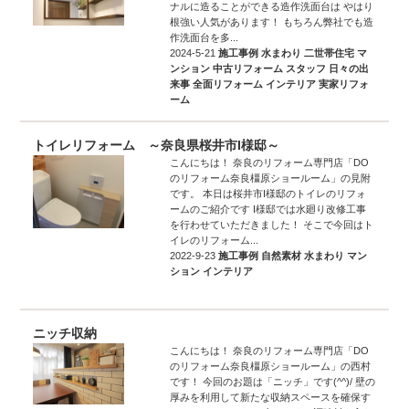
ナルに造ることができる造作洗面台は やはり
根強い人気があります！ もちろん弊社でも造
作洗面台を多...
2024-5-21
施工事例
水まわり
二世帯住宅
マ
ンション
中古リフォーム
スタッフ
日々の出
来事
全面リフォーム
インテリア
実家リフォ
ーム
トイレリフォーム ～奈良県桜井市I様邸～
こんにちは！ 奈良のリフォーム専門店「DO
のリフォーム奈良橿原ショールーム」の見附
です。 本日は桜井市I様邸のトイレのリフォ
ームのご紹介です I様邸では水廻り改修工事
を行わせていただきました！ そこで今回はト
イレのリフォーム...
2022-9-23
施工事例
自然素材
水まわり
マン
ション
インテリア
ニッチ収納
こんにちは！ 奈良のリフォーム専門店「DO
のリフォーム奈良橿原ショールーム」の西村
です！ 今回のお題は「ニッチ」です(^^)/ 壁の
厚みを利用して新たな収納スペースを確保す