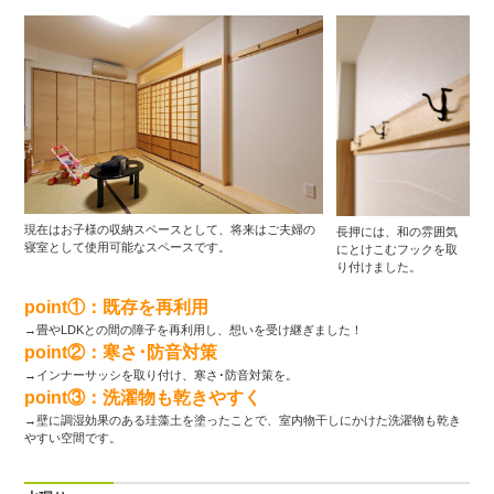
現在はお子様の収納スペースとして、将来はご夫婦の
長押には、和の雰囲気
寝室として使用可能なスペースです。
にとけこむフックを取
り付けました。
point①：既存を再利用
→畳やLDKとの間の障子を再利用し、想いを受け継ぎました！
point②：寒さ･防音対策
→インナーサッシを取り付け、寒さ･防音対策を。
point③：洗濯物も乾きやすく
→壁に調湿効果のある珪藻土を塗ったことで、室内物干しにかけた洗濯物も乾き
やすい空間です。