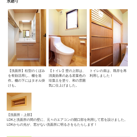
水廻り
【洗面所】柱型のくぼみ
【トイレ】壁の上部は、
トイレの扉は、既存を再
を有効活用し、棚を造
消臭効果のある若葉色の
利用しました！
作。棚の下にはタオル掛
珪藻土を塗り、和の雰囲
けも。
気に仕上げました。
【洗面所：上部】
LDKと洗面所の間の壁に、元々のエアコンの開口部を利用して窓を設けました。
LDKからの光が、窓がない洗面所に明るさをもたらします！