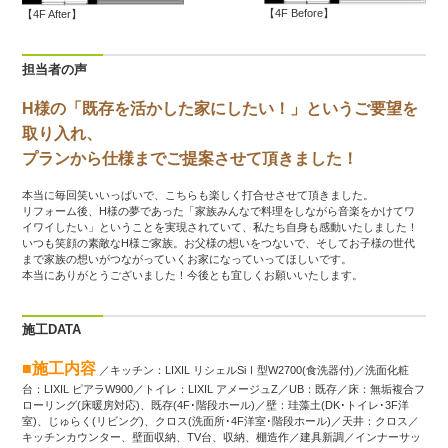
【4F Before】
【4F After】
担当者の声
H様の「既存を活かした家にしたい！」というご要望を
取り入れ、
プランから仕様までご提案させて頂きました！
本当に毎回笑いいっぱいで、こちらも楽しく打合せさせて頂きました。
リフォーム後、H様の夢であった「家族みんなで料理をしながら音楽をかけてワ
イワイしたい」ということを実現されていて、私たち自身も感動いたしました！
いつも笑顔の素敵なH様ご家族。お父様の想いをつないで、そしてお子様の世代
まで家族の想いがつながっていくお家になっていってほしいです。
本当にありがとうございました！今後とも宜しくお願いいたします。
施工DATA
■施工内容
／キッチン：LIXIL リシェルSiⅠ型W2700(食洗器付)／洗面化粧
台：LIXIL ピアラW900／トイレ：LIXIL アメージュZ／UB：既存／床：無垢複合フ
ローリング(床暖房対応)、既存(4F･階段ホール)／壁：珪藻土(DK･トイレ･3F洋
室)、じゅらく(リビング)、クロス(洗面所･4F洋室･階段ホール)／天井：クロス／
キッチンカウンター、壁面収納、TV台、収納、棚造作／建具新調／インナーサッ