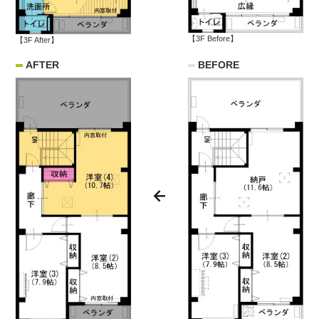
【3F Before】
【3F After】
AFTER
BEFORE