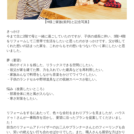
【H様ご家族(前列)と記念写真】
きっかけ
今まで主に2階で母と一緒に過ごしていたのですが、子供の成長に伴い、3階･4階
をリフォームして二世帯で生活をしたいと思ったのがきっかけです。父が残して
くれた想いの詰まった家を、これからもその想いをつないでいく家にしたいと思
いました。
夢（要望）
・和のテイストを残した、リラックスできる空間にしたい。
・祖父が家を建てた際、力を入れていた建具などを再利用したい。
・家族みんなで料理をしながら音楽をかけてワイワイしたい。
・子供のランドセルや野球道具などの収納スペースが欲しい。
悩み（改善したいところ）
・部屋全体に光と風が入らない。
・寒さ対策をしたい。
リフォームをするにあたって、色々な会社をまわりプランを見ましたが、ハウス
ドゥ！さんが一番既存を活かし、要望に沿ったプランを提案してくださいまし
た！
担当のリフォームアドバイザーのお二人やプランナーさんとのフィーリングも合
い、笑いの絶えない打ち合わせばかりでした。また、職人さんも親切な方ばかり