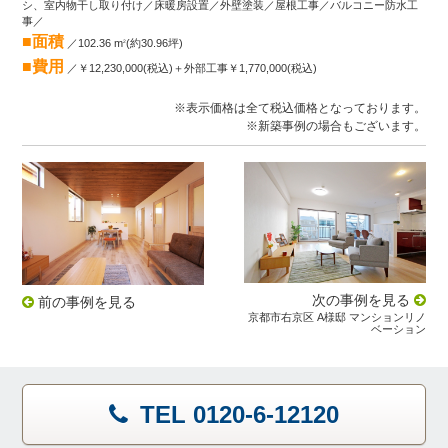
シ、室内物干し取り付け／床暖房設置／外壁塗装／屋根工事／バルコニー防水工
事／
■面積
／102.36 m
(約30.96坪)
2
■費用
／￥12,230,000(税込)＋外部工事￥1,770,000(税込)
※表示価格は全て税込価格となっております。
※新築事例の場合もございます。
次の事例を見る
前の事例を見る
京都市右京区 A様邸 マンションリノ
ベーション
TEL 0120-6-12120