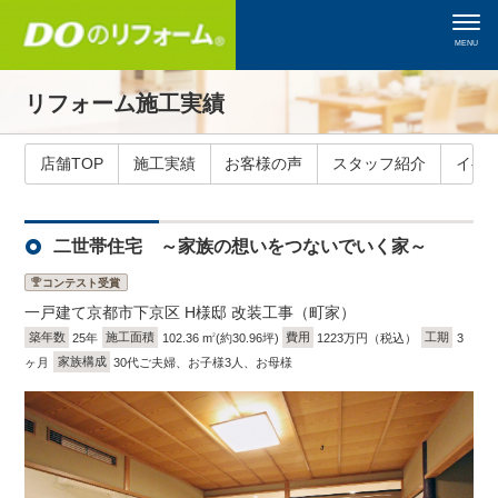
MENU
リフォーム施工実績
店舗TOP
施工実績
お客様の声
スタッフ紹介
イベ
二世帯住宅 ～家族の想いをつないでいく家～
コンテスト受賞
一戸建て
京都市下京区 H様邸 改装工事（町家）
築年数
25年
施工面積
102.36 m
(約30.96坪)
費用
1223万円（税込）
工期
3
2
ヶ月
家族構成
30代ご夫婦、お子様3人、お母様