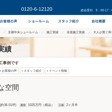
0120-6-12120
総合受付 9：00-17
京都中央ショールーム
施工実績
全面施工実績
大人が寛ぐ和
実績
工事例です
お客様の声
スタッフ紹介
イベント情報
な空間
(約36.01坪)
1025万円（税込）
2ヶ月半
費用
工期