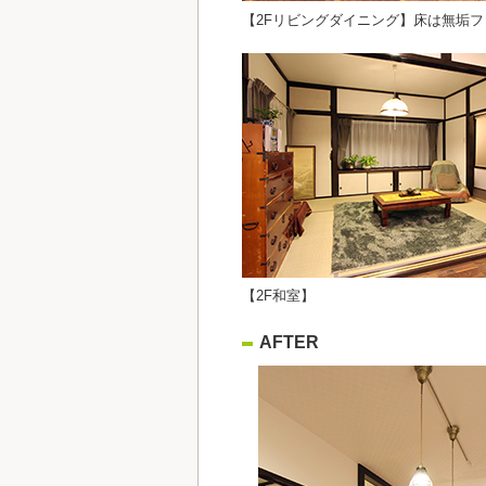
【2Fリビングダイニング】床は無垢
【2F和室】
AFTER