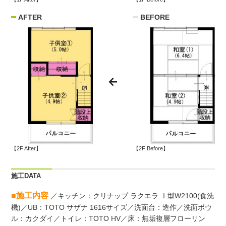
AFTER
BEFORE
【2F After】
【2F Before】
施工DATA
■施工内容
／キッチン：クリナップ ラクエラ Ⅰ型W2100(食洗
機)／UB：TOTO サザナ 1616サイズ／洗面台：造作／洗面ボウ
ル：カクダイ／トイレ：TOTO HV／床：無垢複層フローリン