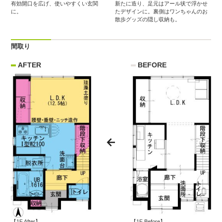
有効開口を広げ、使いやすくい玄関
新たに造り、足元はアール状で浮かせ
に。
たデザインに。裏側はワンちゃんのお
散歩グッズの隠し収納も。
間取り
AFTER
BEFORE
【1F After】
【1F Before】