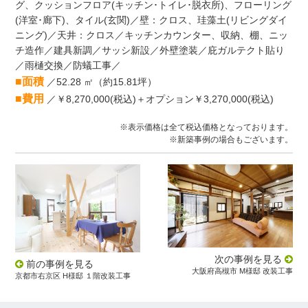
グ、クッションフロア(キッチン･トイレ･脱衣所)、フローリング
(洋室･廊下)、タイル(玄関)／壁：クロス、珪藻土(リビングダイ
ニング)／天井：クロス／キッチンカウンター、収納、棚、ニッ
チ造作／建具新調／サッシ新設／外壁塗装／庇ガルテクト貼り
／雨樋交換／防蟻工事／
■面積
／52.28 ㎡（約15.81坪）
■費用
／￥8,270,000(税込)＋オプション￥3,270,000(税込)
※表示価格は全て税込価格となっております。
※新築事例の場合もございます。
次の事例を見る
前の事例を見る
大阪府高槻市 M様邸 改装工事
京都市右京区 H様邸 １階改装工事