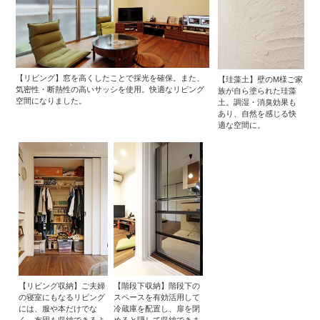
【リビング】窓を高くしたことで採光を確保。また、
【珪藻土】壁のM様ご家
気密性・断熱性の高いサッシを使用。快適なリビング
族が自ら塗られた珪藻
空間になりました。
土。調湿・消臭効果も
あり、自然を感じる快
適な空間に。
【リビング収納】ご夫婦
【階段下収納】階段下の
の寝室にもなるリビング
スペースを有効活用して
には、服や本だけでな
冷蔵庫を配置し、扉を閉