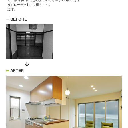
く、布団も収納できるよ
めると隠して収納できま
うクローゼット内に棚を
す。
造作。
BEFORE
AFTER