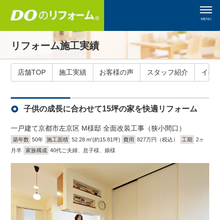
MENU
リフォーム施工実績
店舗TOP
施工実績
お客様の声
スタッフ紹介
イベ
子供の成長に合わせて15坪の家を快適リフォーム
一戸建て
京都市左京区 M様邸 全面改装工事（狭小間口）
築年数
50年
施工面積
52.28 m
(約15.81坪)
費用
827万円（税込）
工期
2ヶ
2
月半
家族構成
40代ご夫婦、息子様、娘様