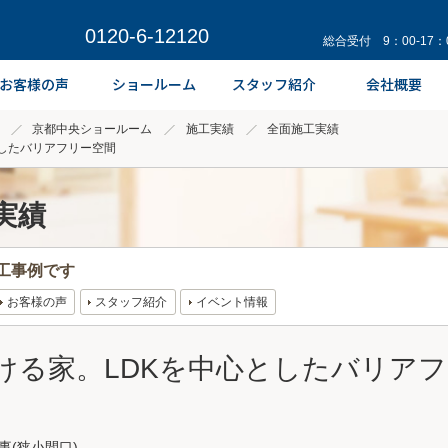
0120-6-12120
総合受付 9：00-17
京都中央ショールーム
施工実績
全面施工実績
したバリアフリー空間
実績
工事例です
お客様の声
スタッフ紹介
イベント情報
ける家。LDKを中心としたバリアフ
事(狭小間口)