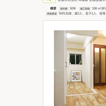
一戸建て
概要
50年
106 m
(約
2
築年数
施工面積
50代夫婦、娘2人、息子1人、祖母
家族構成