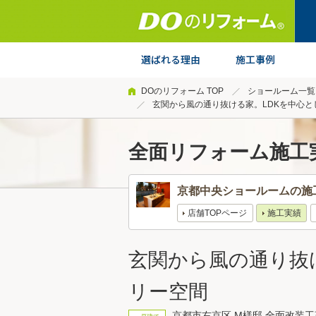
DOのリフォーム TOP
ショールーム一覧
玄関から風の通り抜ける家。LDKを中心と
全面リフォーム施工
京都中央ショールームの施
店舗TOPページ
施工実績
玄関から風の通り抜
リー空間
京都市右京区 M様邸 全面改装工