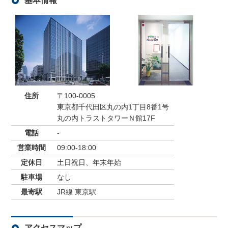
基本情報
住所
〒100-0005
東京都千代田区丸の内1丁目8番1号
丸の内トラストタワーＮ館17F
電話
-
営業時間
09:00-18:00
定休日
土日祝日、年末年始
駐車場
なし
最寄駅
JR線 東京駅
アクセスマップ