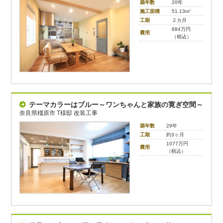
築年数
20年
施工面積
51.13m
2
工期
２カ月
684万円
費用
（税込）
テーマカラーはブルー～ワンちゃんと家族の寛ぎ空間～
奈良県橿原市 T様邸 改装工事
築年数
29年
工期
約3ヶ月
1077万円
費用
（税込）