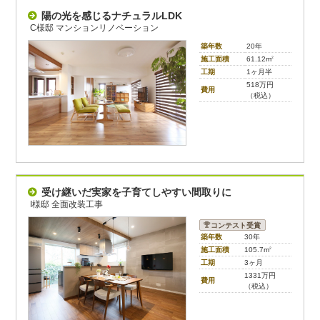
陽の光を感じるナチュラルLDK
C様邸 マンションリノベーション
築年数
20年
施工面積
61.12m
2
工期
1ヶ月半
518万円
費用
（税込）
受け継いだ実家を子育てしやすい間取りに
I様邸 全面改装工事
コンテスト受賞
築年数
30年
施工面積
105.7m
2
工期
3ヶ月
1331万円
費用
（税込）