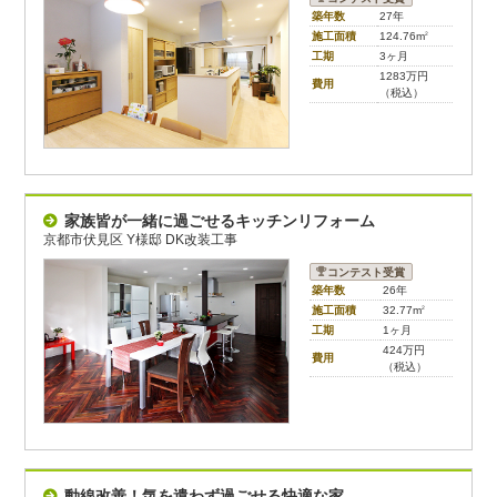
築年数
27年
施工面積
124.76m
2
工期
3ヶ月
1283万円
費用
（税込）
家族皆が一緒に過ごせるキッチンリフォーム
京都市伏見区 Y様邸 DK改装工事
コンテスト受賞
築年数
26年
施工面積
32.77m
2
工期
1ヶ月
424万円
費用
（税込）
動線改善！気を遣わず過ごせる快適な家