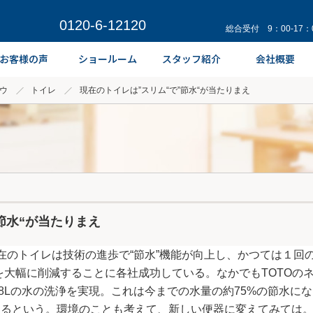
0120-6-12120
総合受付 9：00-17
ウ
トイレ
現在のトイレは”スリム“で”節水“が当たりまえ
節水“が当たりまえ
在のトイレは技術の進歩で“節水”機能が向上し、かつては１回
大幅に削減することに各社成功している。なかでもTOTOの
.8Lの水の洗浄を実現。これは今までの水量の約75%の節水にな
するという。環境のことも考えて、新しい便器に変えてみては。