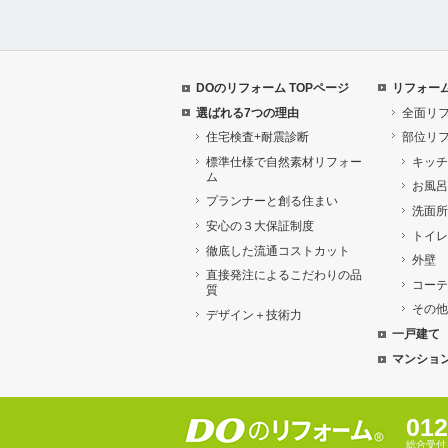
DOのリフォーム TOPページ
リフォー
選ばれる7つの理由
全面リ
住宅検査+耐震診断
部位リ
標準仕様で自然素材リフォー
キッチ
ム
お風呂
プランナーと創る住まい
洗面所
安心の３大保証制度
トイレ
徹底した流通コストカット
外壁
直接発注によるこだわりの品
コーテ
質
その他
デザイン＋技術力
一戸建て
マンショ
012
総合受付