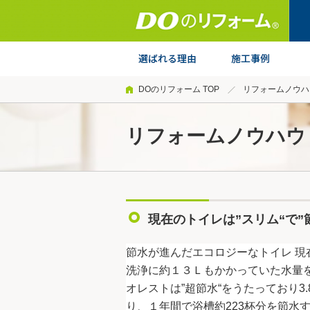
DOのリフォーム TOP
リフォームノウハ
リフォームノウハウ
現在のトイレは”スリム“で”
節水が進んだエコロジーなトイレ 現
洗浄に約１３Ｌもかかっていた水量を
オレストは”超節水“をうたっており3
り、１年間で浴槽約223杯分を節水